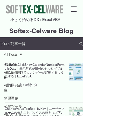
​小さく始めるDX / Excel VBA
Softex-Celware Blog
ブログ記事一覧
All Posts
All Posts
EventDblClickShowCalendarNumberForm
atIsDate｜表示形式が日付のセルをダブル
VBA応用技
クリックだけでカレンダーが起動するよう
にする｜Excel VBA
術
3月4日
読了時間: 3分
VBA用部品
庫
開発事例
公開ツール
ChangeValueTextBox_byKey｜ユーザーフ
ォームのテキストボックスの値を↑↓上下カ
VBA小ネタ