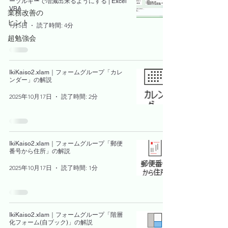
ーソルキーで増減出来るようにする | Excel
VBA
業務改善の
ヒント
1月5日
読了時間: 4分
超勉強会
IkiKaiso2.xlam｜フォームグループ「カレ
ンダー」の解説
2025年10月17日
読了時間: 2分
IkiKaiso2.xlam｜フォームグループ「郵便
番号から住所」の解説
2025年10月17日
読了時間: 1分
IkiKaiso2.xlam｜フォームグループ「階層
化フォーム(自ブック)」の解説