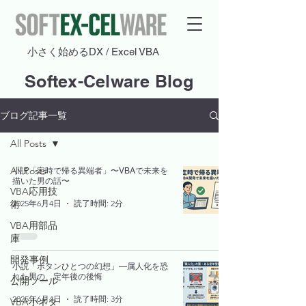
​小さく始めるDX / Excel VBA
Softex-Celware Blog
ブログ記事一覧
All Posts
All Posts
小説「定時で帰る異端者」〜VBAで未来を
描いた男の話〜
VBA応用技
2025年6月4日
読了時間: 2分
術
VBA用部品
庫
開発事例
小説「ボタンひとつの幻想」―属人化を恐
れた男の、定年後の後悔
公開ツール
2025年6月4日
読了時間: 3分
VBA小ネタ