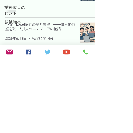
業務改善の
ヒント
超勉強会
小説「Excel依存の闇と希望」——属人化の
壁を破った1人のエンジニアの物語
2025年6月3日
読了時間: 4分
​インボイス登録番号：T5810983887134
fukami.iki@gmail.com
©2023 softex-celware。Wix.com で作成されました。