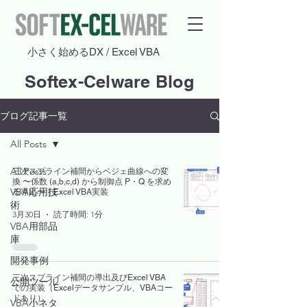
​小さく始めるDX / Excel VBA
Softex-Celware Blog
ブログ記事一覧
All Posts
All Posts
三次スプライン補間からベジェ曲線への変
換 〜係数 (a,b,c,d) から制御点 P・Q を求め
VBA応用技
る導出〜｜Excel VBA実装
術
3月30日
読了時間: 1分
VBA用部品
庫
開発事例
三次スプライン補間の導出及びExcel VBA
公開ツール
での実装（Excelデータサンプル、VBAコー
ドあり）
VBA小ネタ