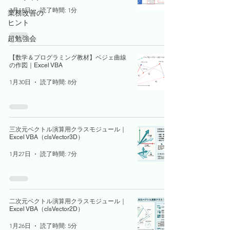
3月18日
読了時間: 1分
業務改善の
ヒント
超勉強会
【数学＆プログラミング教材】ベジェ曲線
の作図｜Excel VBA
1月30日
読了時間: 8分
三次元ベクトル演算用クラスモジュール｜
Excel VBA（clsVector3D）
1月27日
読了時間: 7分
二次元ベクトル演算用クラスモジュール｜
Excel VBA（clsVector2D）
1月26日
読了時間: 5分