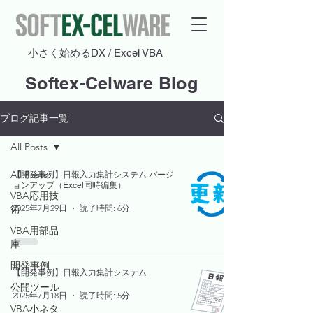
​小さく始めるDX / Excel VBA
Softex-Celware Blog
ブログ記事一覧
All Posts
All Posts
【開発事例】日報入力集計システム バージ
ョンアップ（Excel同時編集）
VBA応用技
2025年7月29日
読了時間: 6分
術
VBA用部品
庫
開発事例
【開発事例】日報入力集計システム
公開ツール
2025年7月18日
読了時間: 5分
VBA小ネタ