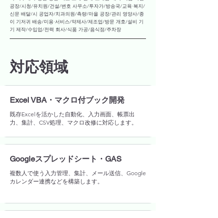
공장/시청/유치원/건설/변호 사무소/투자가/방송국/교육·복지/
신문 배달/시 공업자/치과의원/측량/마을 공장/관리 영양사/종
이 기저귀 배송/미용·서비스/약제사/제조업/방문 개호/설비 기
기 제작/수입업/전력 회사/식품 가공/음식점/주차장
対応領域
Excel VBA・マクロ付ブック開発
既存Excelを活かした自動化、入力画面、帳票出
力、集計、CSV処理、マクロ改修に対応します。
Googleスプレッドシート・GAS
複数人で使う入力管理、集計、メール送信、Google
カレンダー連携などを構築します。