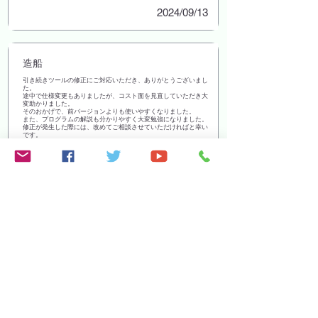
2024/09/13
造船
引き続きツールの修正にご対応いただき、ありがとうございまし
た。
途中で仕様変更もありましたが、コスト面を見直していただき大
変助かりました。
そのおかげで、前バージョンよりも使いやすくなりました。
また、プログラムの解説も分かりやすく大変勉強になりました。
修正が発生した際には、改めてご相談させていただければと幸い
です。
今後ともどうぞよろしくお願いいたします。
2025/10/03
EC通販事業者／ネットショップ／アパレ
ル
継続で計算ツール制作のお願いでした。前回同様、こちらの意図
をきめ細かくくみ取っていただき安心してお任せできました。
今後も何かありましたらお願いしたいと思っております。
2025/06/23