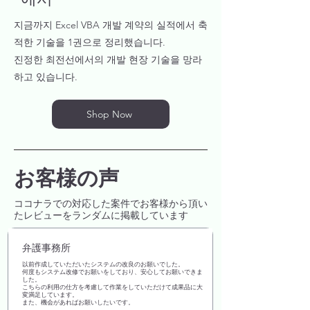
지금까지 Excel VBA 개발 계약의 실적에서 축
적한 기술을 1권으로 정리했습니다.
진정한 최전선에서의 개발 현장 기술을 망라
하고 있습니다.
Shop Now
お客様の声
ココナラでの対応した案件でお客様から頂い
たレビューをランダムに掲載しています
弁護事務所
以前作成していただいたシステムの改良のお願いでした。
何度もシステム改修でお願いをしており、安心してお願いできま
した。
こちらの利用の仕方を考慮して作業をしていただけて成果品に大
変満足しています。
また、機会があればお願いしたいです。