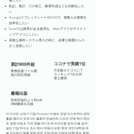
修したい
転記、集計、CSV加工、帳票作成などを自動化した
い
GoogleスプレッドシートやGASで、複数人の業務を
効率化したい
Excelでは限界がある処理を、Webアプリやデスクト
ップアプリにしたい
高額な基幹システム導入の前に、必要な範囲から小
さく改善したい
​ココナラ実績1位
​累計800件超
​IT全般カテゴリにて
業務改善ツール開
ランキング1位を何
発の対応実績
度も獲得
書籍出版
技術評論社よりExcel
VBA書籍を出版
EC사이트·소매/IT기업/Youtuber/이벤트 운영/인스트럭터/경매
출품/클리닉/코코나라 출품자/컨설턴트/스포츠 단체/택시/테넌
트 경영/파칭코 가게/호텔/라디오국/리사이클 업자/리폼 업자/
일반 기업/하수도 조사 회사/부동산/보호/회계 개인/대학생/제
복 치수재기/동물 병원/의료·조제/운세/도매업/대학/학습 학원/