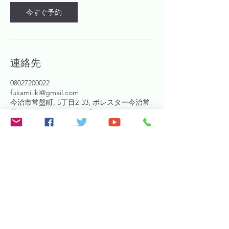
今すぐ予約
連絡先
08027200022
fukami.iki@gmail.com
今治市常盤町, 5丁目2-33, ポレスター今治常
盤タワーレジデンス 202号
​インボイス登録番号：T5810983887134
fukami.iki@gmail.com