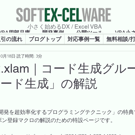
​小さく始めるDX / Excel VBA
VBA用部品庫
開発事例
公開ツール
VBA小
取引の流れ
ブログトップ
対応事例一覧
無料相談/
10月18日
読了時間: 3分
強会
iso2.xlam｜コード生成グル
コード生成」の解説
 VBA開発を超効率化するプログラミングテクニック」の特
lamのリボン登録マクロの解説のための特設ページです。