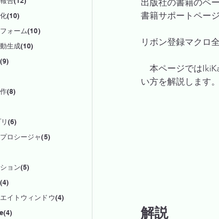
告(12)
出版社の書籍のペ
書籍サポートペー
(10)
フォーム(10)
リボン登録マクロ
動生成(10)
9)
　本ページではIki
い方を解説します
(8)
リ(6)
プロシージャ(5)
ション(5)
4)
エイトウィンドウ(4)
解説
e(4)