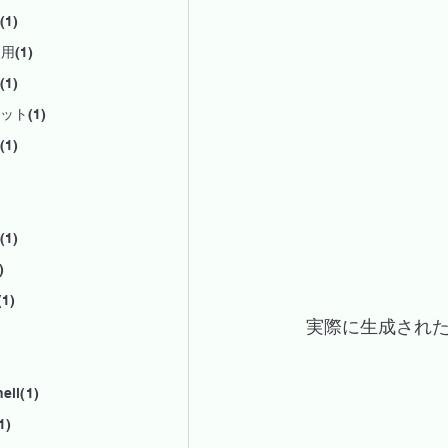
1)
用(1)
1)
ット(1)
1)
1)
)
1)
　実際に生成され
ell(1)
1)