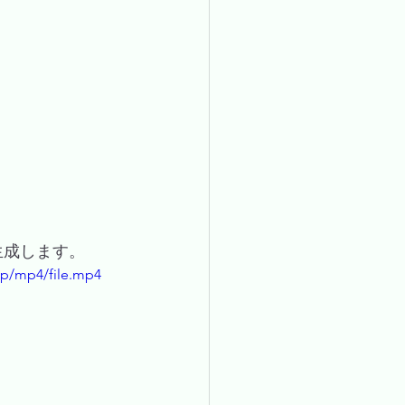
生成します。
0p/mp4/file.mp4