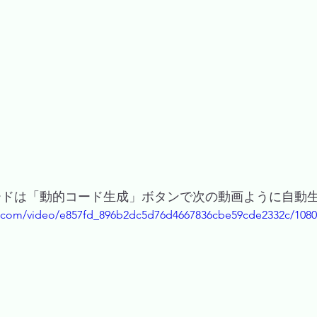
ードは「動的コード生成」ボタンで次の動画ように自動
tic.com/video/e857fd_896b2dc5d76d4667836cbe59cde2332c/108