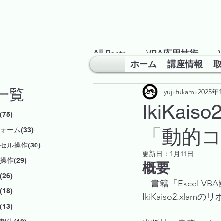
All Posts
VBA応用技術
ホーム
講座情報
一覧
yuji fukami
2025年
業務改善のヒント
超勉
IkiKa
75)
「動的
ォーム(33)
セル操作(30)
更新日：
1月11日
作(29)
概要
26)
書籍「Excel
18)
IkiKaiso2.x
13)