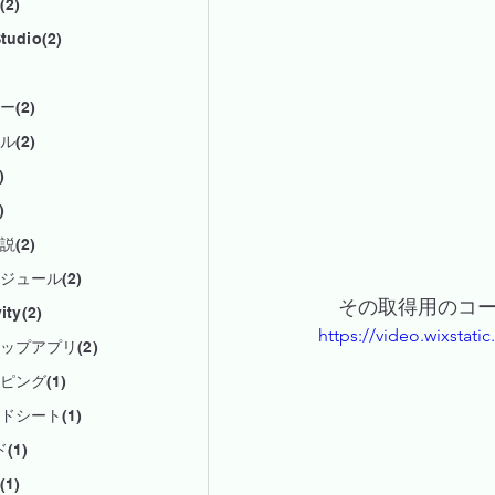
2)
tudio(2)
(2)
(2)
)
)
(2)
ジュール(2)
　その取得用のコ
ity(2)
https://video.wixsta
ップアプリ(2)
ピング(1)
ドシート(1)
(1)
1)