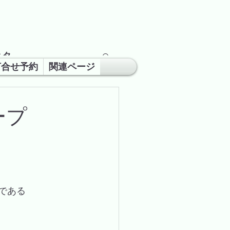
ネタ
打合せ予約
関連ページ
ープ
典である