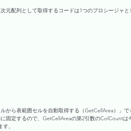
二次元配列として取得するコードは1つのプロシージャと
。
ルから表範囲セルを自動取得する（GetCellArea）」
定するので、GetCellAreaの第2引数のColCoun
ます。