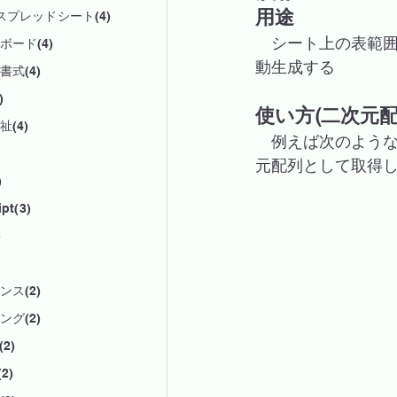
用途
eスプレッドシート(4)
　シート上の表範
ボード(4)
動生成する
書式(4)
)
使い方(二次元
(4)
　例えば次のよう
元配列として取得
)
pt(3)
)
ンス(2)
ング(2)
(2)
(2)