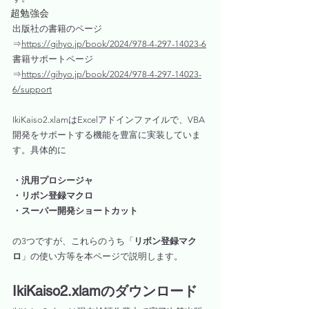
超勉強会
出版社の書籍のページ
⇒
https://gihyo.jp/book/2024/978-4-297-14023-6
書籍サポートページ
⇒
https://gihyo.jp/book/2024/978-4-297-14023-
6/support
IkiKaiso2.xlamはExcelアドインファイルで、VBA
開発をサポートする機能を豊富に実装していま
す。具体的に
・汎用プロシージャ
・リボン登録マクロ
・スーパー開発ショートカット
の3つですが、これらのうち「
リボン登録マク
ロ
」の使い方等を本ページで説明します。
IkiKaiso2.xlamのダウンロード