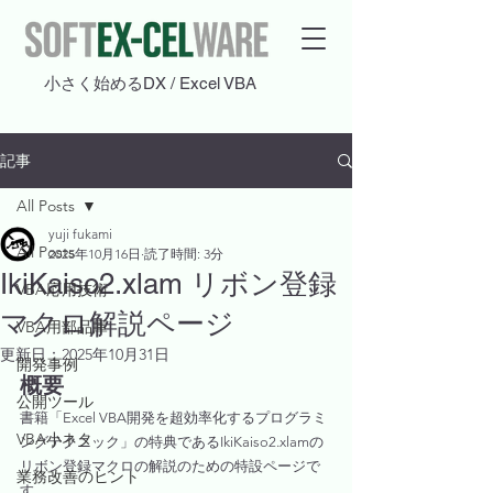
​小さく始めるDX / Excel VBA
記事
All Posts
yuji fukami
All Posts
2025年10月16日
読了時間: 3分
IkiKaiso2.xlam リボン登録
VBA応用技術
マクロ解説ページ
VBA用部品庫
更新日：
2025年10月31日
開発事例
概要
公開ツール
書籍「Excel VBA開発を超効率化するプログラミ
VBA小ネタ
ングテクニック」の特典であるIkiKaiso2.xlamの
リボン登録マクロの解説のための特設ページで
業務改善のヒント
す。