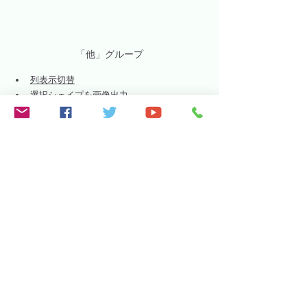
「他」グループ
列表示切替
選択シェイプを画像出力
選択セルを画像出力
イベント有効無効切替
「ショートカット」グループ
「ショートカット」グループ
スーパー開発ショートカット設定