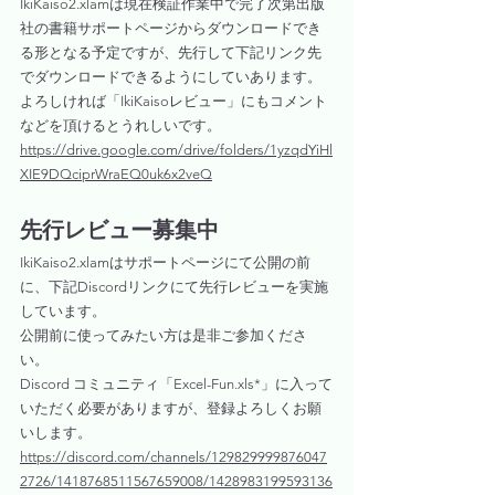
IkiKaiso2.xlamは現在検証作業中で完了次第出版
社の書籍サポートページからダウンロードでき
る形となる予定ですが、先行して下記リンク先
でダウンロードできるようにしていあります。
よろしければ「IkiKaisoレビュー」にもコメント
などを頂けるとうれしいです。
https://drive.google.com/drive/folders/1yzqdYiHl
XIE9DQciprWraEQ0uk6x2veQ
先行レビュー募集中
IkiKaiso2.xlamはサポートページにて公開の前
に、下記Discordリンクにて先行レビューを実施
しています。
公開前に使ってみたい方は是非ご参加くださ
い。
Discord コミュニティ「Excel-Fun.xls*」に入って
いただく必要がありますが、登録よろしくお願
いします。
https://discord.com/channels/129829999876047
2726/1418768511567659008/1428983199593136