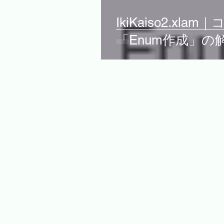
IkiKaiso2.xl
「Enum作成」の