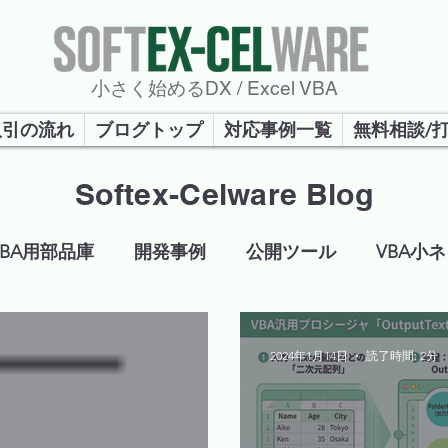
​小さく始めるDX / Excel VBA
取引の流れ
ブログトップ
対応事例一覧
無料相談/
Softex-Celware Blog
VBA用部品庫
開発事例
公開ツール
VBA小
2024年1月14日
読了時間: 2分