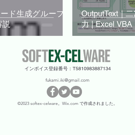
am｜コード生成グループ
OutputTe
解説
力 | Excel VBA
​インボイス登録番号：T5810983887134
fukami.iki@gmail.com
©2023 softex-celware。Wix.com で作成されました。