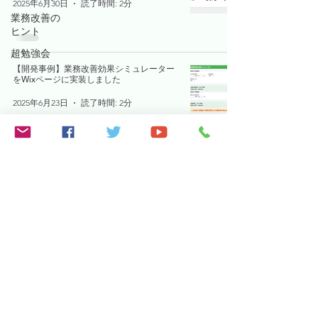
2025年6月30日
読了時間: 2分
業務改善の
ヒント
超勉強会
【開発事例】業務改善効果シミュレーター
をWixページに実装しました
2025年6月23日
読了時間: 2分
​インボイス登録番号：T5810983887134
fukami.iki@gmail.com
©2023 softex-celware。Wix.com で作成されました。