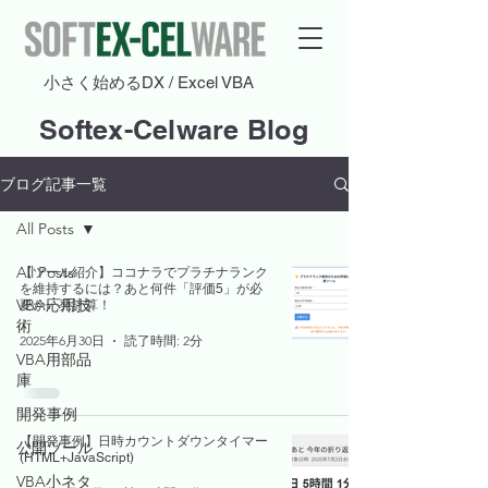
​小さく始めるDX / Excel VBA
Softex-Celware Blog
ブログ記事一覧
All Posts
All Posts
【ツール紹介】ココナラでプラチナランク
を維持するには？あと何件「評価5」が必
VBA応用技
要か一発計算！
術
2025年6月30日
読了時間: 2分
VBA用部品
庫
開発事例
【開発事例】日時カウントダウンタイマー
公開ツール
(HTML+JavaScript)
VBA小ネタ