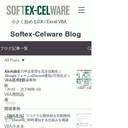
​小さく始めるDX / Excel VBA
Softex-Celware Blog
ブログ記事一覧
All Posts
All Posts
Excel教室の申込管理を完全自動化｜
Googleフォーム×Discord通知×可視化ダッ
VBA応用技
シュボード構築事例
術
1月9日
読了時間: 4分
VBA用部品
庫
開発事例
【開発事例】ココナラ公開依頼を自動検知
公開ツール
し、Discordに即時通知する仕組みを構築
VBA小ネタ