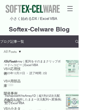
​小さく始めるDX / Excel VBA
Softex-Celware Blog
ブログ記事一覧
All Posts
All Posts
ClipTextArray｜配列をそのままクリップボ
ードへコピー | Excel VBA
VBA応用技
2025年12月31日
読了時間: 2分
術
VBA用部品
庫
開発事例
TransposeN1toArray1D｜縦1列の2次元配
列を型を保持したまま一次元配列へ変換(転
公開ツール
置) | Excel VBA
VBA小ネタ