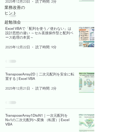
2025年12月23日
読了時間: 2分
業務改善の
ヒント
超勉強会
Excel VBAで「配列を使う／使わない」は
設計思想の違い ～セル直接操作型と配列ベ
ース処理の本質～
2025年12月22日
読了時間: 9分
TransposeArray2D｜二次元配列を安全に転
置する | Excel VBA
2025年12月21日
読了時間: 2分
TransposeArray1DtoN1｜一次元配列を
N×1の二次元配列へ変換 （転置）| Excel
VBA