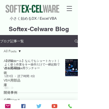
​小さく始めるDX / Excel VBA
Softex-Celware Blog
ブログ記事一覧
All Posts
All Posts
【公開ツール】なんでもショートカット｜
よく使う作業をキー操作だけで一瞬起動で
VBA応用技
きるWindows用ランチャー
術
5月9日
読了時間: 8分
VBA用部品
庫
開発事例
公開ツール
VBA小ネタ