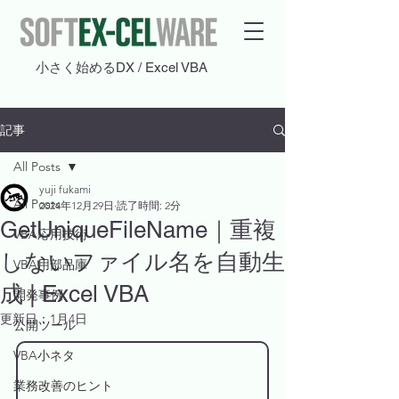
​小さく始めるDX / Excel VBA
記事
All Posts
yuji fukami
All Posts
2024年12月29日
読了時間: 2分
GetUniqueFileName｜重複
VBA応用技術
しないファイル名を自動生
VBA用部品庫
成 | Excel VBA
開発事例
更新日：
1月4日
公開ツール
VBA小ネタ
業務改善のヒント