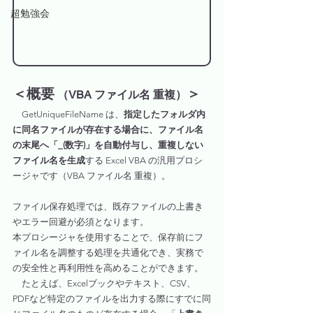
超勉強会
＜概要
＞
 （VBA ファイル名 重複）
　GetUniqueFileName は、
指定したフォルダ内
に同名ファイルが存在する場合に、ファイル名
の末尾へ「_(数字)」を自動付与し、重複しない
ファイル名を生成
する Excel VBA の汎用プロシ
ージャです（VBA ファイル名 重複）。
ファイル保存処理では、既存ファイルの上書き
やエラー回避が必須となります。
本プロシージャを使用することで、保存前にフ
ァイル名を調整する処理を共通化でき、実務で
の安全性と再利用性を高めることができます。
　たとえば、Excelブックやテキスト、CSV、
PDFなど特定のファイルを出力する際にすでに同