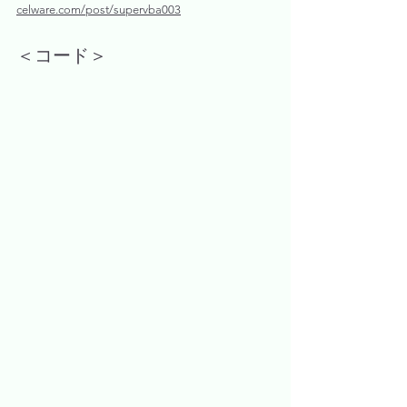
celware.com/post/supervba003
＜コード＞