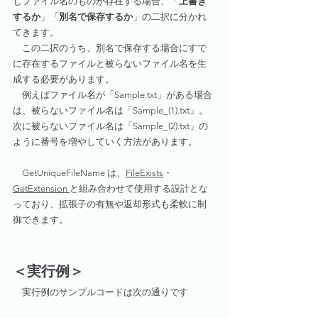
じファイル名のものが存在する場合、「
上書き
するか
」「
別名で保存するか
」の二択に分かれ
てきます。
　この二択のうち、別名で保存する場合にすで
に存在するファイルと被らないファイル名を生
成する必要があります。
　例えばファイル名が「Sample.txt」がある場合
は、被らないファイル名は「Sample_(1).txt」。
次に被らないファイル名は「Sample_(2).txt」の
ように番号を増やしていく方法があります。
　GetUniqueFileName は、
FileExists
・
GetExtension 
と組み合わせて使用する設計とな
っており、拡張子の有無や返却形式も柔軟に制
御できます。
＜実行例＞
　実行例のサンプルコードは次の通りです