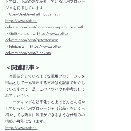
ドでは、下記の別で紹介している汎用プロシー
ジャを使用しています。
・ConvOneDrivePath_LocalPath → 
https://www.softex-
celware.com/post/convonedrivepath_localpath
・GetExtension → 
https://www.softex-
celware.com/post/getextension
・FileExists → 
https://www.softex-
celware.com/post/fileexists
＜関連記事＞
　今回紹介しているような汎用プロシージャを
部品として一元管理する方法は別記事で紹介し
ていますので、是非このノウハウも参考にして
みてください。
　コーディングを効率化する上でどんどん増や
していった汎用プロシージャ（部品）をいくら
増やしても簡単に流用ができるような仕組みの
構築が可能になります。
https://www.softex-