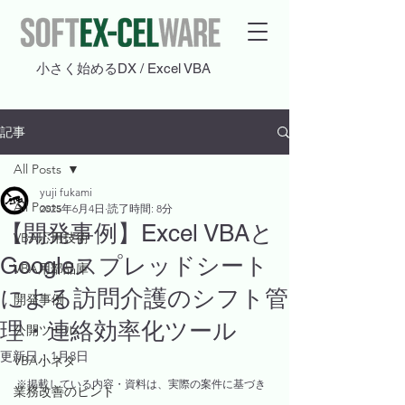
​小さく始めるDX / Excel VBA
記事
All Posts
yuji fukami
All Posts
2025年6月4日
読了時間: 8分
【開発事例】Excel VBAと
VBA応用技術
Googleスプレッドシート
VBA用部品庫
による訪問介護のシフト管
開発事例
理・連絡効率化ツール
公開ツール
更新日：
1月8日
VBA小ネタ
※掲載している内容・資料は、実際の案件に基づき
業務改善のヒント