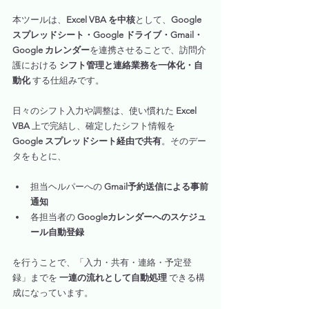
本ツールは、
Excel VBA を中核
として、
Google 
スプレッドシート・Google ドライブ・Gmail・
Google カレンダー
を連携させることで、訪問介
護における 
シフト管理と連絡業務を一体化・自
動化
 する仕組みです。
日々のシフト入力や調整は、使い慣れた 
Excel 
VBA
 上で完結し、確定したシフト情報を 
Google スプレッドシート経由で共有
。そのデー
タをもとに、
担当ヘルパーへの 
Gmail予約送信による事前
通知
各担当者の 
Googleカレンダーへのスケジュ
ール自動登録
を行うことで、「入力・共有・連絡・予定登
録」までを 
一連の流れとして自動処理
 できる構
成になっています。