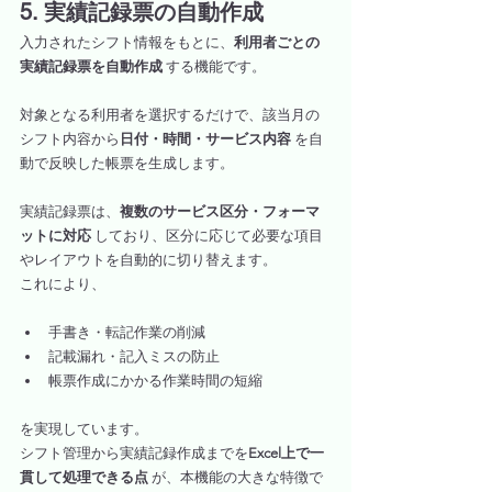
5. 実績記録票の自動作成
入力されたシフト情報をもとに、
利用者ごとの
実績記録票を自動作成
 する機能です。
対象となる利用者を選択するだけで、該当月の
シフト内容から
日付・時間・サービス内容
 を自
動で反映した帳票を生成します。
実績記録票は、
複数のサービス区分・フォーマ
ットに対応
 しており、区分に応じて必要な項目
やレイアウトを自動的に切り替えます。
これにより、
手書き・転記作業の削減
記載漏れ・記入ミスの防止
帳票作成にかかる作業時間の短縮
を実現しています。
シフト管理から実績記録作成までを
Excel上で一
貫して処理できる点
 が、本機能の大きな特徴で