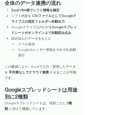
全体のデータ連携の流れ
Excel VBA側でシフト情報を確定
シフト内容を 
CSVファイルとしてGoogleド
ライブ上の指定フォルダへ自動出力
Googleドライブ上のCSVを
Googleスプレッ
ドシートがオンライン上で自動読み込み
読み込んだデータをもとに
メール送信
Googleカレンダー登録をそれぞれ自動
実行
この構成により、Excelで入力・管理したデータ
を 
手作業なしでクラウド連携
 させることが可能
です。
Googleスプレッドシートは用途
別に2種類
Googleスプレッドシートは、役割ごとに 
2種
類
 に分けて構築しています。