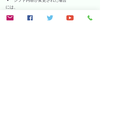
シフト内容が変更された場合
には、
変更前の予定を 
自動的に検索・削除
最新のシフト内容で 
新しい予定を再登録
という流れで処理を行います。
これにより、
古い予定が残り続ける
手動で削除・修正が必要になる
といった問題を防ぎ、
常に最新のシフト情報が
カレンダーに反映される状態
 を維持できます。
Excel × Google連携による実用
性
この仕組みによって、
シフト入力・調整は 
Excelで完結
連絡・予定登録は 
Google側で全自動
現場側の操作負担を最小限に抑制
という、
実務に耐える現場向けの自動化構成
 を