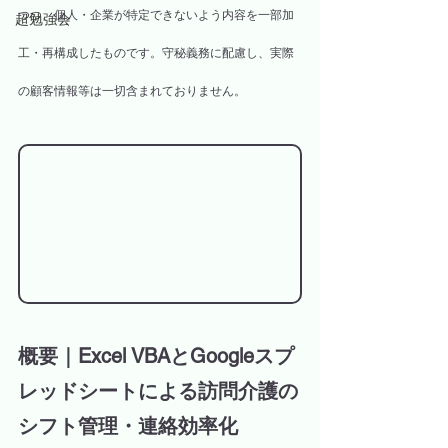
つつ、個人・企業が特定できないよう内容を一部加
超勉強会
工・再構成したものです。守秘義務に配慮し、実際
の顧客情報等は一切含まれておりません。
概要｜Excel VBAとGoogleスプ
レッドシートによる訪問介護の
シフト管理・連絡効率化