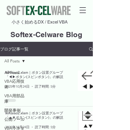
​小さく始めるDX / Excel VBA
Softex-Celware Blog
ブログ記事一覧
All Posts
All Posts
IkiKaiso2.xlam｜ボタン設置グループ
「◀▶ボタン(スピンボタン)」の解説
VBA応用技
2025年10月24日
読了時間: 5分
術
VBA用部品
庫
開発事例
IkiKaiso2.xlam｜ボタン設置グループ
「▲▼ボタン(スピンボタン)」の解説
公開ツール
2025年10月24日
読了時間: 5分
VBA小ネタ