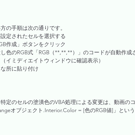
い方の手順は次の通りです。
が設定されたセルを選択する
GB作成」ボタンをクリック
色のRGB式「RGB（**,**,**）」のコードが自動作
る（イミディエイトウィンドウに確認表示）
当な所に貼り付け
特定のセルの塗潰色のVBA処理による変更は、動画の
eオブジェクト.Interior.Color = [色のRGB値]」