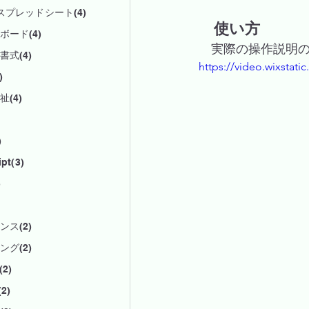
eスプレッドシート(4)
　使い方
ボード(4)
実際の操作説明
書式(4)
https://video.wixsta
)
(4)
)
pt(3)
)
ンス(2)
ング(2)
(2)
(2)