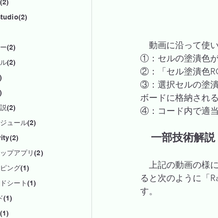
2)
tudio(2)
　動画に沿って使
(2)
①：セルの塗潰色
(2)
②：「セル塗潰色R
)
③：選択セルの塗潰し
)
ボードに格納され
(2)
④：コード内で適
ジュール(2)
　一部技術解説
ity(2)
ップアプリ(2)
　上記の動画の様に
ピング(1)
ると次のように「Rang
ドシート(1)
す。
(1)
1)