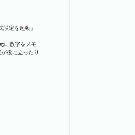
書式設定を起動」
元に数字をメモ
能が役に立ったり