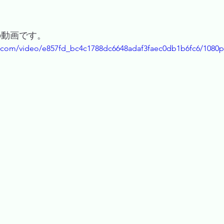
の動画です。
tic.com/video/e857fd_bc4c1788dc6648adaf3faec0db1b6fc6/1080