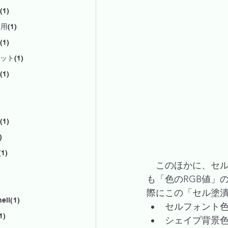
1)
用(1)
1)
ット(1)
1)
1)
)
1)
　このほかに、セ
も「色のRGB値」
際にこの「セル塗潰
ell(1)
セルフォント色：R
1)
シェイプ背景色：Sh