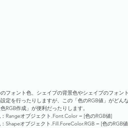
ルのフォント色、シェイプの背景色やシェイプのフォン
の設定を行ったりしますが、この「色のRGB値」がどん
色RGB作成」が便利だったりします。
angeオブジェクト.Font.Color = [色のRGB値]
apeオブジェクト.Fill.ForeColor.RGB = [色のRGB値