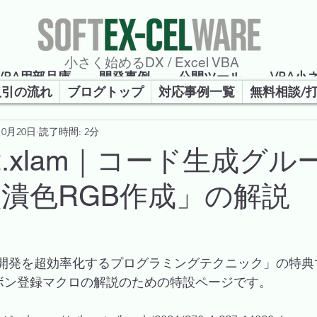
​小さく始めるDX / Excel VBA
VBA用部品庫
開発事例
公開ツール
VBA小
取引の流れ
ブログトップ
対応事例一覧
無料相談/
10月20日
読了時間: 2分
強会
iso2.xlam｜コード生成グル
潰色RGB作成」の解説
 VBA開発を超効率化するプログラミングテクニック」の特
lamのリボン登録マクロの解説のための特設ページです。