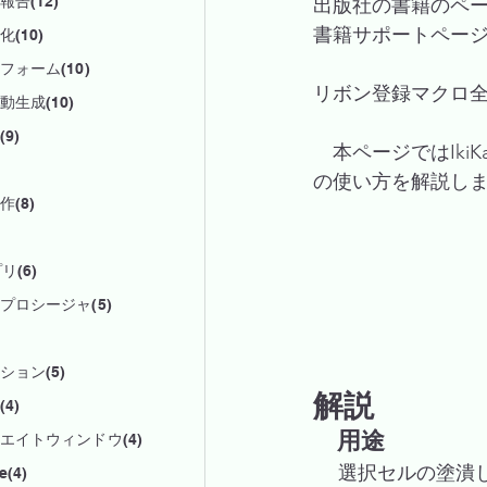
告(12)
出版社の書籍のペ
書籍サポートペー
(10)
フォーム(10)
リボン登録マクロ
動生成(10)
9)
　本ページではIki
の使い方を解説し
(8)
リ(6)
プロシージャ(5)
ション(5)
解説
4)
　用途
エイトウィンドウ(4)
 　選択セルの塗潰
e(4)