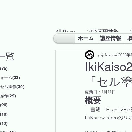
All Posts
VBA応用技術
ホーム
講座情報
一覧
yuji fukami
2025年
業務改善のヒント
超勉
IkiKa
75)
「セル塗
ォーム(33)
セル操作(30)
更新日：
1月11日
作(29)
概要
26)
書籍「Excel
18)
IkiKaiso2.x
13)