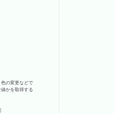
ト色の変更などで
な値かを取得する
]