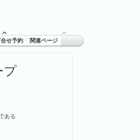
ネタ
打合せ予約
関連ページ
ープ
典である