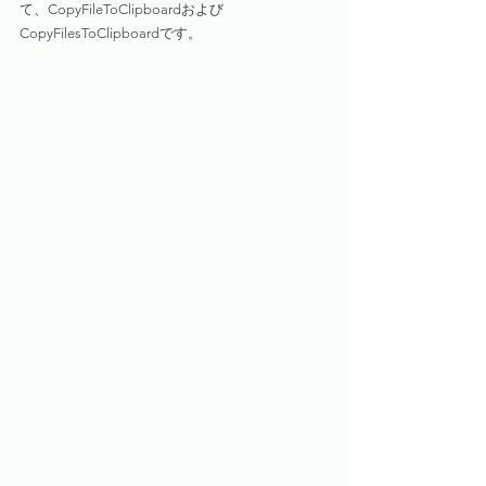
て、CopyFileToClipboardおよび
CopyFilesToClipboardです。