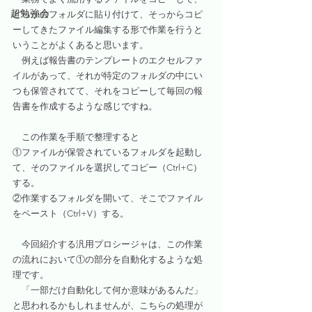
超勉強会
どっかのフォルダに貼り付けて、そっからコピ
ーしてきたファイル編集する形で作業を行うと
いうことがよくあると思います。
　例えば報告書のテンプレートのエクセルファ
イルがあって、それが特定のフォルダの中にい
つも保管されてて、それをコピーして毎回の報
告書を作成するような感じですね。
　この作業を手順で整理すると
①ファイルが保管されているフォルダを起動し
て、そのファイルを選択してコピー（Ctrl+C）
する。
②作業するフォルダを開いて、そこでファイル
をペースト（Ctrl+V）する。
　今回紹介する汎用プロシージャは、この作業
の流れにおいて①の部分を自動化するような処
理です。
　「一部だけ自動化して何か意味があるんだ」
と思われるかもしれませんが、こちらの処理が