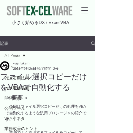
​小さく始めるDX / Excel VBA
記事
All Posts
yuji fukami
All Posts
2025年9月26日
読了時間: 2分
ファイル選択コピーだけ
VBA応用技術
をVBAで自動化する
VBA用部品庫
＜概要＞
開発事例
　今回はファイル選択コピーだけの処理をVBA
公開ツール
で自動化するような汎用プロシージャの紹介で
VBA小ネタ
す。
業務改善のヒント
　業務でよく流用するファイルをコピーして、