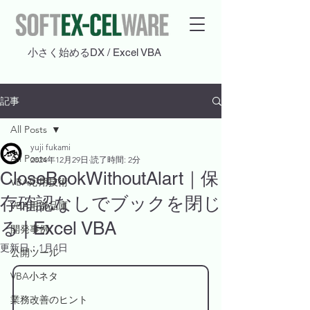
​小さく始めるDX / Excel VBA
記事
All Posts
yuji fukami
All Posts
2024年12月29日
読了時間: 2分
CloseBookWithoutAlart｜保
VBA応用技術
存確認なしでブックを閉じ
VBA用部品庫
る | Excel VBA
開発事例
更新日：
1月4日
公開ツール
VBA小ネタ
業務改善のヒント