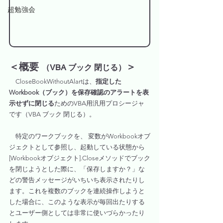
超勉強会
＜概要 
＞
（VBA ブック 閉じる）
CloseBookWithoutAlartは、
指定した
Workbook（ブック）を保存確認のアラートを表
示せずに閉じる
ためのVBA用汎用プロシージャ
です（VBA ブック 閉じる）。
　特定のワークブックを、 変数がWorkbookオブ
ジェクトとして参照し、起動している状態から
[Workbookオブジェクト].Closeメソッドでブック
を閉じようとした際に、「保存しますか？」な
どの警告メッセージがいちいち表示されたりし
ます。これを複数のブックを連続操作しようと
した場合に、このような表示が毎回出たりする
とユーザー側としては非常に使いづらかったり