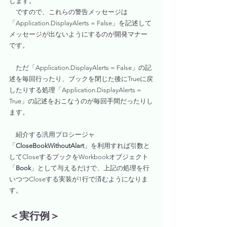
します。
　ですので、これらの警告メッセージは
「Application.DisplayAlerts = False」を記述して
メッセージが出ないようにするのが開発マナー
です。
　ただ「Application.DisplayAlerts = False」の記
述を毎回行ったり、ブックを閉じた後にTrueに戻
したりする処理「Application.DisplayAlerts = 
True」の記述をおこなうのが毎回手間だったりし
ます。
　紹介する汎用プロシージャ
「
CloseBookWithoutAlart
」を利用すれば引数と
してCloseするブックをWorkbookオブジェクト
「
Book
」として与えるだけで、上記の処理を行
いつつCloseする実装が1行で済むようになりま
す。
＜実行例＞