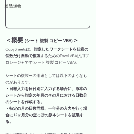
超勉強会
＜概要
＞
 (シート 複製 コピー VBA)
CopySheetsは、
指定したワークシートを任意の
個数だけ自動で複製
するためのExcel VBA汎用プ
ロシージャです(シート 複製 コピー VBA)。
シートの複製ーの用途としては以下のようなも
のがあります。
・日報入力を日付別に入力する場合に、原本の
シートから指定の年月のその月における日数分
のシートを作成する。
・特定の月の日数同様、一年分の入力を行う場
合に12ヶ月分の空っぽの原本シートを複製す
る。