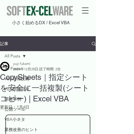
​小さく始めるDX / Excel VBA
記事
All Posts
yuji fukami
All Posts
2024年12月28日
読了時間: 2分
CopySheets｜指定シート
VBA応用技術
を安全に一括複製(シート
VBA用部品庫
コピー) | Excel VBA
開発事例
更新日：
1月4日
公開ツール
VBA小ネタ
業務改善のヒント