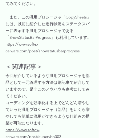
てみてください。
　また。この汎用プロシージャ「CopySheets」
には、以前に紹介した進行状況をステータスバ
ーに表示する汎用プロシージャである
「ShowStatusBarProgress」も利用しています。
https://www.softex-
celware.com/post/showstatusbarprogress
＜関連記事＞
今回紹介しているような汎用プロシージャを部
品として一元管理する方法は別記事で紹介して
いますので、是非このノウハウも参考にしてみ
てください。
コーディングを効率化する上でどんどん増やし
ていった汎用プロシージャ（部品）をいくら増
やしても簡単に流用ができるような仕組みの構
築が可能になります。
https://www.softex-
celware.com/post/supervba003