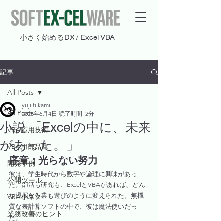
​小さく始めるDX / Excel VBA
記事
All Posts
yuji fukami
All Posts
2025年6月4日
読了時間: 2分
小説 「Excelの中に、未来
VBA応用技術
があった。」
VBA用部品庫
序章：光らない努力
開発事例
彼は、学生時代から数字や論理に興味があっ
公開ツール
た。部活も研究も、ExcelとVBAがあれば、どん
な退屈な作業も遊びのように変えられた。無機
VBA小ネタ
質な表計算ソフトの中で、彼は魔法使いだっ
業務改善のヒント
た。