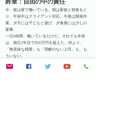
終章：自由の中の責任
今、彼は家で働いている。朝は家族と朝食をと
り、午前中はクライアント対応。午後は開発作
業。夕方には子どもと遊び、夕食後には少しの
家事。
一日6時間、働いているだけだ。それでも年収
は、独立2年目で800万円を超えた。何より、
「無意味な残業」も「理解のない上司」も、も
ういない。
“スキルは、使い方次第で人生を変える武器になる”
Excelの中に閉じ込められていた「彼の未来」
は、今、彼の手の中で自由に広がっている。
副業
VBA小ネタ
すべて表示
関連記事