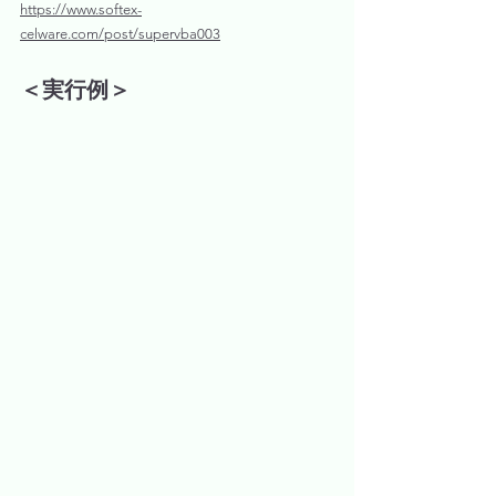
https://www.softex-
celware.com/post/supervba003
＜実行例＞