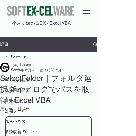
​小さく始めるDX / Excel VBA
記事
All Posts
yuji fukami
All Posts
2024年12月28日
読了時間: 2分
SelectFolder｜フォルダ選
VBA応用技術
択ダイアログでパスを取
VBA用部品庫
得 | Excel VBA
開発事例
更新日：
1月4日
公開ツール
VBA小ネタ
業務改善のヒント