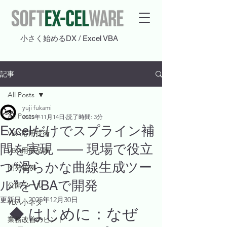
​小さく始めるDX / Excel VBA
記事
All Posts
yuji fukami
All Posts
2025年11月14日
読了時間: 3分
Excelだけでスプライン補
VBA応用技術
間を実現 —— 現場で役立
VBA用部品庫
つ“滑らかな曲線生成ツー
開発事例
ル”をVBAで開発
公開ツール
更新日：
2025年12月30日
VBA小ネタ
◆ はじめに：なぜ
業務改善のヒント