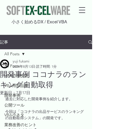
​小さく始めるDX / Excel VBA
記事
All Posts
yuji fukami
All Posts
2024年8月13日
読了時間: 1分
開発事例 ココナラのラン
VBA応用技術
キング自動取得
VBA用部品庫
更新日：
7月17日
開発事例
過去に対応した開発事例を紹介します。
公開ツール
今回は「ココナラの出品サービスのランキング
VBA小ネタ
の自動取得システム」の開発です。
業務改善のヒント