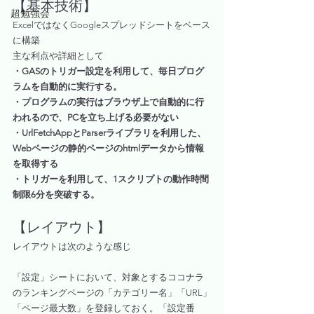
【基本技術】
超勉強会
ExcelではなくGoogleスプレッドシートをベース
に構築
主な利点や詳細として
・GASのトリガー設定を利用して、毎日プログ
ラムを自動的に実行する。
・プログラムの実行はブラウザ上で自動的に行
われるので、PCを立ち上げる必要がない
・UrlFetchAppとParserライブラリを利用した、
Webページの静的ページのhtmlデータから情報
を取得する
・トリガーを利用して、1スクリプトの動作時間
制限6分を突破する。
【レイアウト】
レイアウトは次のような感じ
「設定」シートにおいて、対象とするココナラ
のランキングページの「カテゴリー名」「URL」
「ページ最大数」を登録しておく。「設定番