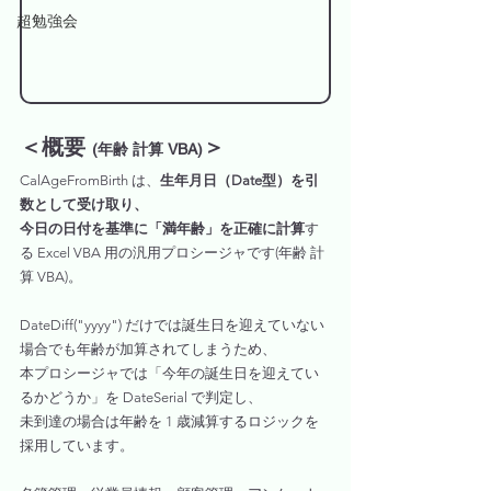
超勉強会
＜概要 
＞
(年齢 計算 VBA)
CalAgeFromBirth は、
生年月日（Date型）を引
数として受け取り、
今日の日付を基準に「満年齢」を正確に計算
す
る Excel VBA 用の汎用プロシージャです(年齢 計
算 VBA)。
DateDiff("yyyy") だけでは誕生日を迎えていない
場合でも年齢が加算されてしまうため、
本プロシージャでは「今年の誕生日を迎えてい
るかどうか」を DateSerial で判定し、
未到達の場合は年齢を 1 歳減算するロジックを
採用しています。