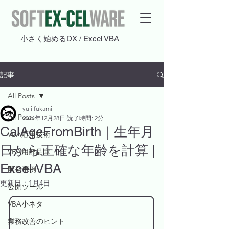
​小さく始めるDX / Excel VBA
記事
All Posts
yuji fukami
All Posts
2024年12月28日
読了時間: 2分
CalAgeFromBirth｜生年月
VBA応用技術
日から正確な年齢を計算 |
VBA用部品庫
Excel VBA
開発事例
更新日：
1月4日
公開ツール
VBA小ネタ
業務改善のヒント