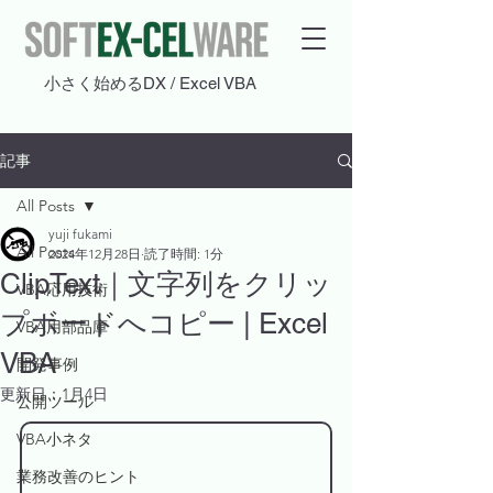
​小さく始めるDX / Excel VBA
記事
All Posts
yuji fukami
All Posts
2024年12月28日
読了時間: 1分
ClipText｜文字列をクリッ
VBA応用技術
プボードへコピー | Excel
VBA用部品庫
VBA
開発事例
更新日：
1月4日
公開ツール
VBA小ネタ
業務改善のヒント