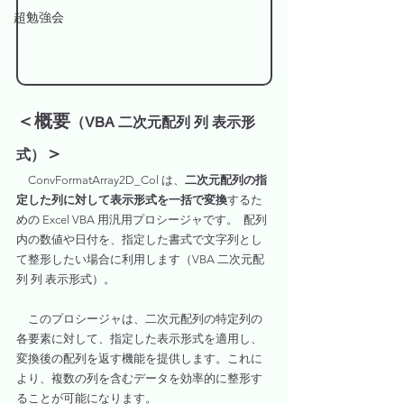
超勉強会
＜概要
（
VBA 二次元配列 列 表示形
＞
式
）
ConvFormatArray2D_Col は、
二次元配列の指
定した列に対して表示形式を一括で変換
するた
めの Excel VBA 用汎用プロシージャです。  配列
内の数値や日付を、指定した書式で文字列とし
て整形したい場合に利用します（VBA 二次元配
列 列 表示形式）。  
　このプロシージャは、二次元配列の特定列の
各要素に対して、指定した表示形式を適用し、
変換後の配列を返す機能を提供します。これに
より、複数の列を含むデータを効率的に整形す
ることが可能になります。