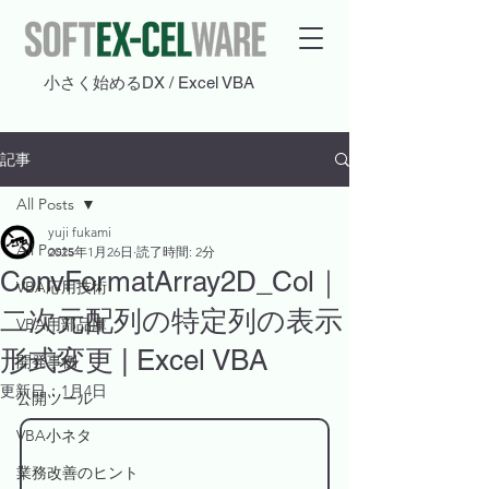
​小さく始めるDX / Excel VBA
記事
All Posts
yuji fukami
All Posts
2025年1月26日
読了時間: 2分
ConvFormatArray2D_Col｜
VBA応用技術
二次元配列の特定列の表示
VBA用部品庫
形式変更 | Excel VBA
開発事例
更新日：
1月4日
公開ツール
VBA小ネタ
業務改善のヒント