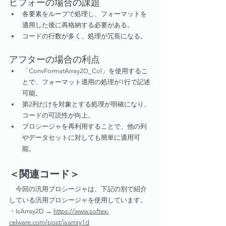
ビフォーの場合の課題
各要素をループで処理し、フォーマットを
適用した後に再格納する必要がある。
コードの行数が多く、処理が冗長になる。
アフターの場合の利点
「ConvFormatArray2D_Col」を使用するこ
とで、フォーマット適用の処理が1行で記述
可能。
第2列だけを対象とする処理が明確になり、
コードの可読性が向上。
プロシージャを再利用することで、他の列
やデータセットに対しても簡単に適用可
能。
＜関連コード＞
　今回の汎用プロシージャは、下記の別で紹介
している汎用プロシージャを使用しています。
・IsArray2D → 
https://www.softex-
celware.com/post/isarray1d