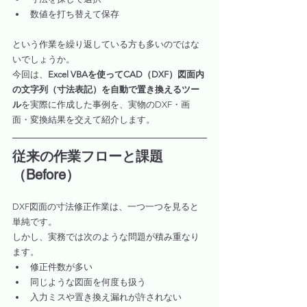
数値を打ち替えて保存
という作業を繰り返している方も多いのではな
いでしょうか。
今回は、
Excel VBAを使ってCAD（DXF）図面内
の文字列（寸法表記）を自動で置き換えるツー
ル
を実際に作成した事例を、実物のDXF・画
面・変換結果を交えて紹介します。
従来の作業フローと課題
（Before）
DXF図面の寸法修正作業は、一つ一つを見ると
単純です。
しかし、実務では次のような問題が積み重なり
ます。
修正件数が多い
同じような図面を何度も扱う
入力ミスや置き換え漏れが許されない