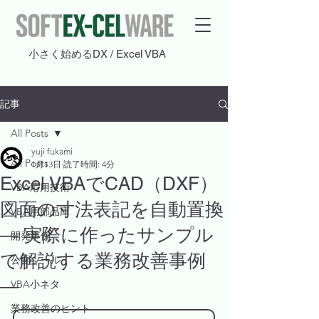
​小さく始めるDX / Excel VBA
記事
All Posts
yuji fukami
All Posts
1月13日
読了時間: 4分
Excel VBAでCAD（DXF）
VBA応用技術
図面の寸法表記を自動置換
VBA用部品庫
― 実際に作ったサンプル
開発事例
で解説する業務改善事例
公開ツール
―
VBA小ネタ
業務改善のヒント