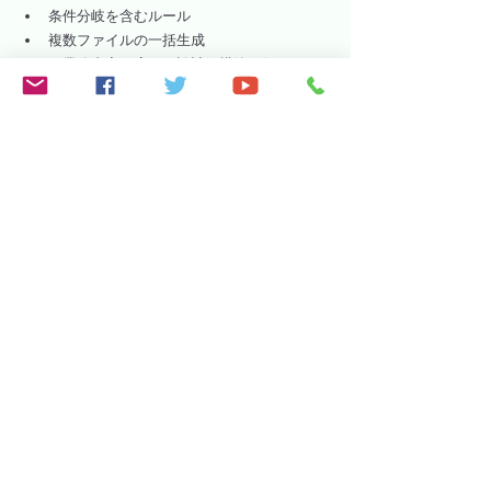
条件分岐を含むルール
複数ファイルの一括生成
など、業務内容に応じた設計・構築を行いま
す。
DXF変換 サンプル ver1.00
.zip
ダウンロード：ZIP • 58KB
またこの実行サンプルにおける2つの機能のVBA
コードを下記記事にて深堀して解説していま
す。
ファイル選択 → 
https://www.softex-
celware.com/post/excel-vba-dxf-file-select
変換実行 → 
https://www.softex-
celware.com/post/excel-vba-dxf-convert-
execute
まとめ｜「CAD作業」ではなく