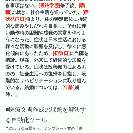
き事項はない。
[最終学歴]
修了後、
[職
種]
に就き、社会生活を送っていた。
[症
状発症日]
頃より、体の特定部位に持続
的な痛みやしびれを自覚し、それに伴
い動作時の困難や感覚の異常を伴うよ
うになった。症状は日常生活における
様々な活動に影響を及ぼし、徐々に悪
化傾向にあったため、
[初診日]
に当院を
初診。現在、外来にて継続的な加療を
受けている。症状は改善傾向にあるも
のの、社会生活への復帰を目指し、段
階的なリハビリテーションに取り組ん
でいる。結婚については、
[年齢]
歳
時。」
■医療文書作成の課題を解決す
る自動化ツール
このような背景から、テンプレート文の「書