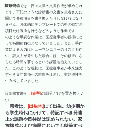
超勉強会
医療現場では、日々大量の文書作成が求められ
ます。下記
のような診断書の
文書
を患者さんに
聞いて各種項目を書き換えたりしなければなり
ません。具体的にテンプレート文の中の特定の
項目だけ置換を行うなどのような作業です。
こ
のような単調な作業は、医療従事者の皆様にと
って時間的負担となっていました。また、手作
業による入力はヒューマンエラーのリスクを伴
い、誤入力が発生した場合には、その修正にさ
らなる時間を要するという課題も抱えていまし
た。このような現状は、医療従事者が本来注力
すべき専門業務への時間を圧迫し、非効率性を
生み出していました。
[赤字]
の部分だけを置き換えた
診断書文書例：
い
「患者は、
[出生地]
にて出生。幼少期か
ら学生時代にかけて、特記すべき発達
上の課題や既往歴は認められない。家
族構成および病歴においても特筆すべ