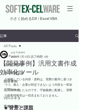
​小さく始めるDX / Excel VBA
記事
All Posts
yuji fukami
All Posts
2025年7月10日
読了時間: 4分
【開発事例】汎用文書作成
VBA応用技術
効率化ツール
VBA用部品庫
※掲載している内容・資料は、実際の案件に基づき
開発事例
つつ、個人・企業が特定できないよう内容を一部加
公開ツール
工・再構成したものです。守秘義務に配慮し、実際
の顧客情報等は一切含まれておりません。
VBA小ネタ
業務改善のヒント
■ 背景と課題