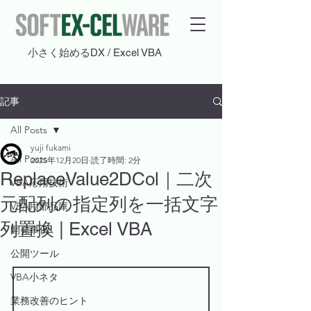
​小さく始めるDX / Excel VBA
記事
All Posts
yuji fukami
All Posts
2025年12月20日
読了時間: 2分
ReplaceValue2DCol｜二次
VBA応用技術
元配列の指定列を一括文字
VBA用部品庫
列置換 | Excel VBA
開発事例
公開ツール
VBA小ネタ
業務改善のヒント