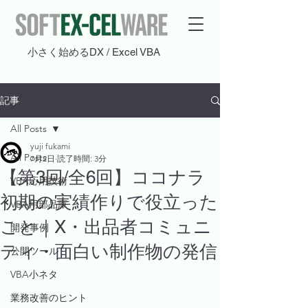
​小さく始めるDX / Excel VBA
記事
All Posts
yuji fukami
All Posts
7月2日
読了時間: 3分
【第3回/全6回】ココナラ
VBA応用技術
初期の実績作りで役立った
VBA用部品庫
こと｜X・出品者コミュニ
開発事例
ティ・面白い制作物の発信
公開ツール
VBA小ネタ
業務改善のヒント