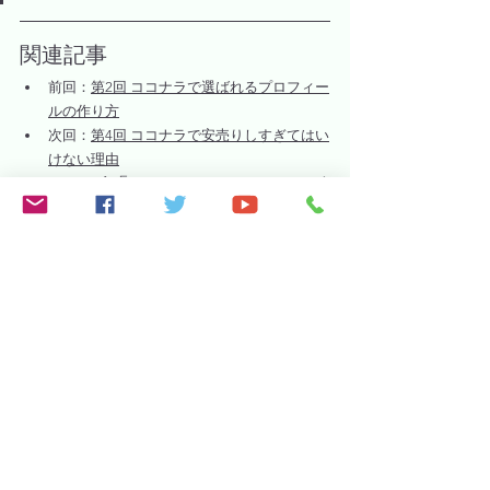
関連記事
前回：
第2回 ココナラで選ばれるプロフィー
ルの作り方
次回：
第4回 ココナラで安売りしすぎてはい
けない理由
シリーズ「クラウドソーシング
売上安定化ロードマップ」全6
回
まずは得意分野を作る
プロフィール・出品サービスを作り込む
X・出品者コミュニティ・ポートフォリオで
初期実績につなげる
（この記事）
価格設定・見積もり・要件定義で失敗を防
ぐ
リピーター獲得と納品後対応
安定後も走り続ける
ココナラ
超勉強会