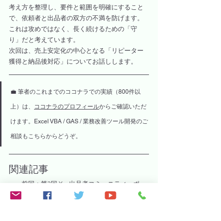
考え方を整理し、要件と範囲を明確にすること
で、依頼者と出品者の双方の不満を防げます。
これは攻めではなく、長く続けるための「守
り」だと考えています。
次回は、売上安定化の中心となる「リピーター
獲得と納品後対応」についてお話しします。
💼 筆者のこれまでのココナラでの実績（800件以
上）は、
ココナラのプロフィール
からご確認いただ
けます。Excel VBA / GAS / 業務改善ツール開発のご
相談もこちらからどうぞ。
関連記事
前回：
第3回 X・出品者コミュニティ・ポー
トフォリオで初期実績につなげる
次回：
第5回 ココナラで売上を安定させるに
はリピーターが重要