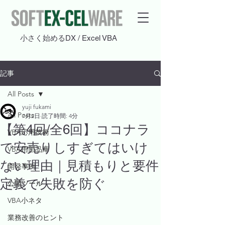
​小さく始めるDX / Excel VBA
記事
All Posts
yuji fukami
All Posts
7月2日
読了時間: 4分
【第4回/全6回】ココナラ
VBA応用技術
で安売りしすぎてはいけ
VBA用部品庫
ない理由｜見積もりと要件
開発事例
定義で失敗を防ぐ
公開ツール
VBA小ネタ
業務改善のヒント