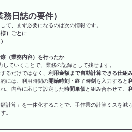
業務日誌の要件）
として、まず必要になるのは次の情報です。
客様）ごと
に
に）
診療（業務内容）を行ったか
力していくことで、業務の記録として残せます。
録するだけではなく、
利用金額まで自動計算できる仕組
体的には、利用時間の
開始時刻・終了時刻
を入力すると
され、内容に応じて設定した
時間単価
と組み合わせて、
金額計算」を一体化することで、手作業の計算ミスを減
ます。