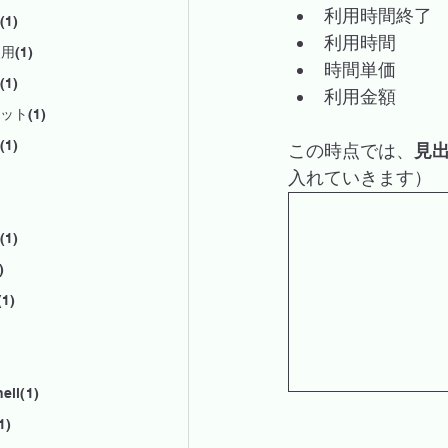
利用時間終了
1)
利用時間
用(1)
時間単価
1)
利用金額
ット(1)
1)
この時点では、
見
入れていきます）
1)
)
1)
ell(1)
1)