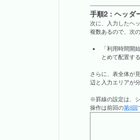
手順2：ヘッダ
次に、入力したヘ
複数あるので、次
「利用時間開
とめて配置す
さらに、表全体が見
辺と入力エリアが
※罫線の設定は、
操作は前回の
第8回