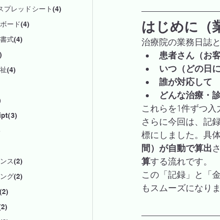
eスプレッドシート(4)
はじめに（
ボード(4)
書式(4)
治療院の業務日誌
患者さん（お
)
いつ（どの日
(4)
誰が対応して
どんな治療・
)
これらを1件ずつ入
pt(3)
さらに今回は、記
)
標にしました。具
間）が自動で算出
算
する流れです。
ンス(2)
この「記録」と「
ング(2)
もスムーズになり
(2)
(2)