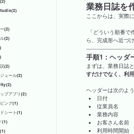
2)
業務日誌を
tudio(2)
ここからは、実際
(2)
 「どういう順番で作ると分かりやすいか」「どこを自動化すると便利か」を意識しなが
(2)
ら、完成形へ近づ
)
手順1：ヘッダ
)
まずは、業務日誌
(2)
すだけでなく、利
ジュール(2)
ity(2)
ヘッダーは次のよ
ップアプリ(2)
日付
ピング(1)
従業員名
ドシート(1)
業務内容
お客さん名前
(1)
利用時間開始
1)