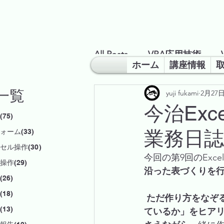
All Posts
VBA応用技術
ホーム
講座情報
一覧
yuji fukami
2月27
業務改善のヒント
超勉
今治Ex
75)
業務日誌
ォーム(33)
セル操作(30)
今回の第9回のExc
作(29)
沿った表づくりを
26)
18)
 ただ作り方をなぞるのではなく、生徒さんの現場の働き方や「実際にどんな情報を記録し
13)
ているか」をヒア