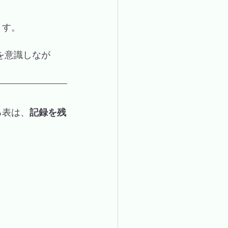
ます。
る表は、
記録を残