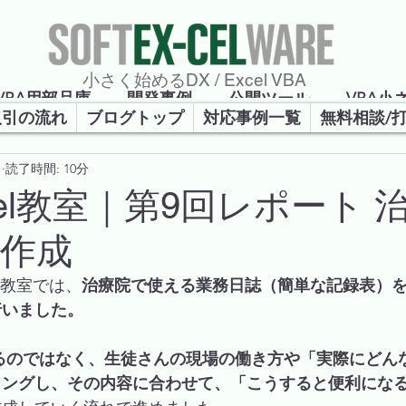
​小さく始めるDX / Excel VBA
VBA用部品庫
開発事例
公開ツール
VBA小
取引の流れ
ブログトップ
対応事例一覧
無料相談/
日
読了時間: 10分
強会
cel教室｜第9回レポート 
作成
el教室では、
治療院で使える業務日誌（簡単な記録表）
行いました。
リングし、その内容に合わせて、「こうすると便利にな