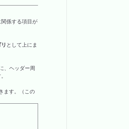
に関係する項目が
ゴリ
として上にま
うに、ヘッダー周
す。
きます。（この