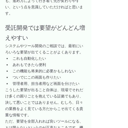
も、進め方によって行き着く先が変わりやす
い、という点を意識していただければと思いま
す。
受託開発では要望がどんどん増
えやすい
システムやツール開発のご相談では、最初にい
ろいろな要望が出てくることがよくあります。
これも自動化したい
あれもできたら便利
この機能も将来的に必要かもしれない
ついでにこの画面も作りたい
管理者用、担当者用など画面を分けたい
こうした要望が出ること自体は、現場でそれだ
け多くの困りごとを抱えている証拠でもあり、
決して悪いことではありません。むしろ、日々
の業務をよく見ている方だからこそ出てくる貴
重な情報です。
ただ、要望を全部入れれば良いツールになる、
とは限らないというのが正直なところです。機