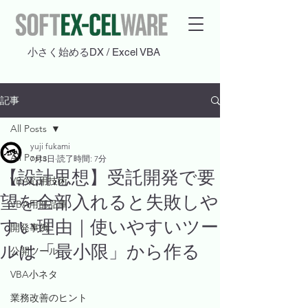
​小さく始めるDX / Excel VBA
記事
All Posts
yuji fukami
All Posts
7月3日
読了時間: 7分
【設計思想】受託開発で要
VBA応用技術
望を全部入れると失敗しや
VBA用部品庫
すい理由｜使いやすいツー
開発事例
ルは「最小限」から作る
公開ツール
VBA小ネタ
業務改善のヒント